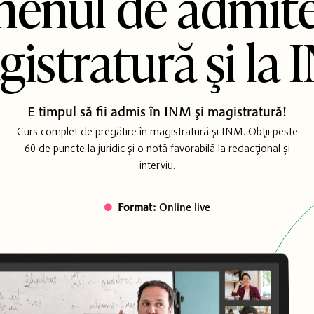
enul de admite
istratură şi la
E timpul să fii admis în INM şi magistratură!
Curs complet de pregătire în magistratură şi INM. Obţii peste
60 de puncte la juridic şi o notă favorabilă la redacţional şi
interviu.
Format:
Online live