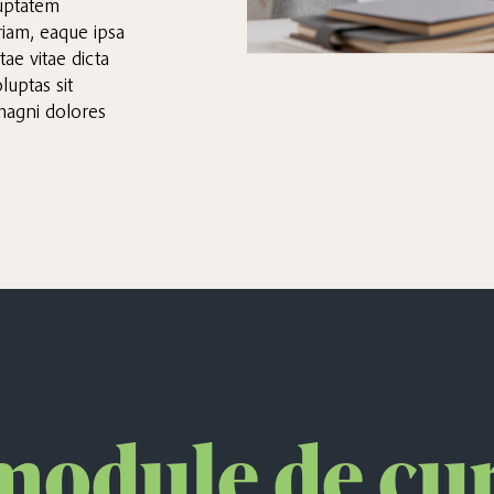
luptatem
iam, eaque ipsa
tae vitae dicta
uptas sit
 magni dolores
module de cu