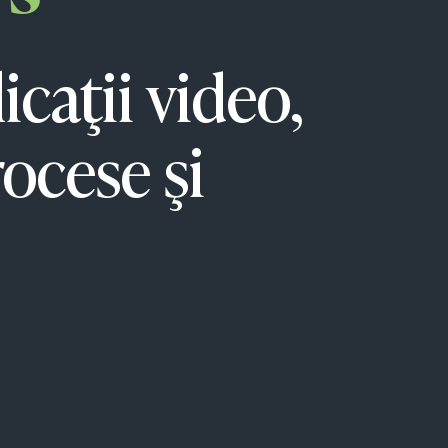
caţii video,
rocese şi