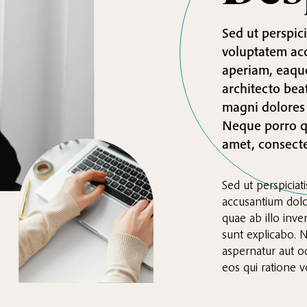
Sed ut perspici
voluptatem ac
aperiam, eaque 
architecto bea
magni dolores 
Neque porro qu
amet, consectet
Sed ut perspiciat
accusantium dol
quae ab illo inven
sunt explicabo. 
aspernatur aut o
eos qui ratione 