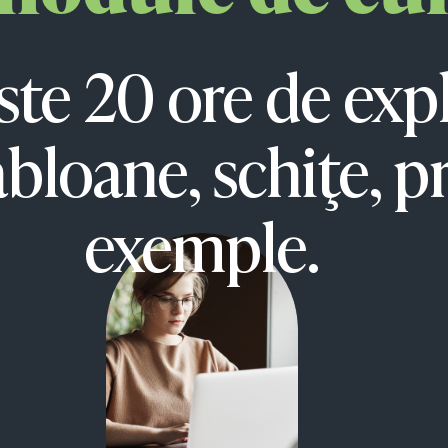
te 20 ore de expli
abloane, schiţe, p
exemple.