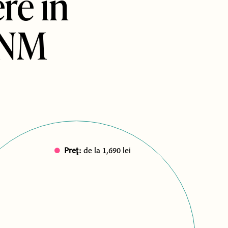
re în
 INM
Preţ:
de la 1,690 lei