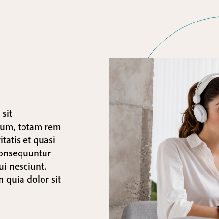
 sit
ium, totam rem
tatis et quasi
 consequuntur
ui nesciunt.
 quia dolor sit