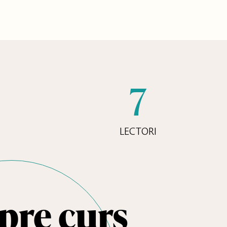
7
LECTORI
pre curs