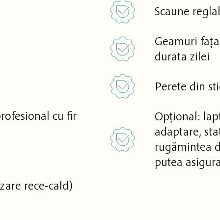
Scaune reglab
Geamuri fața
durata zilei
Perete din sti
ofesional cu fir
Opțional: lap
adaptare, sta
rugămintea d
putea asigura
izare rece-cald)