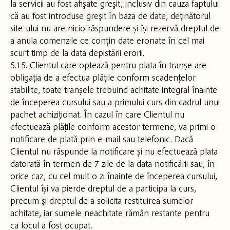
la servicii au fost afişate greşit, inclusiv din cauza faptului
că au fost introduse greşit în baza de date, deținătorul
site-ului nu are nicio răspundere și își rezervă dreptul de
a anula comenzile ce conţin date eronate în cel mai
scurt timp de la data depistării erorii.
5.15. Clientul care optează pentru plata în tranșe are
obligația de a efectua plățile conform scadențelor
stabilite, toate tranșele trebuind achitate integral înainte
de începerea cursului sau a primului curs din cadrul unui
pachet achiziționat. În cazul în care Clientul nu
efectuează plățile conform acestor termene, va primi o
notificare de plată prin e-mail sau telefonic. Dacă
Clientul nu răspunde la notificare și nu efectuează plata
datorată în termen de 7 zile de la data notificării sau, în
orice caz, cu cel mult o zi înainte de începerea cursului,
Clientul își va pierde dreptul de a participa la curs,
precum și dreptul de a solicita restituirea sumelor
achitate, iar sumele neachitate rămân restante pentru
ca locul a fost ocupat.