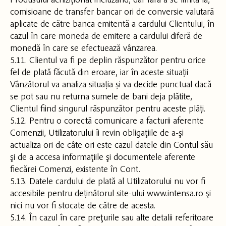
comisioane de transfer bancar ori de conversie valutară
aplicate de către banca emitentă a cardului Clientului, în
cazul în care moneda de emitere a cardului diferă de
monedă în care se efectuează vânzarea.
5.11. Clientul va fi pe deplin răspunzător pentru orice
fel de plată făcută din eroare, iar în aceste situații
Vânzătorul va analiza situația și va decide punctual dacă
se pot sau nu returna sumele de bani deja plătite,
Clientul fiind singurul răspunzător pentru aceste plăți.
5.12. Pentru o corectă comunicare a facturii aferente
Comenzii, Utilizatorului îi revin obligaţiile de a-şi
actualiza ori de câte ori este cazul datele din Contul său
şi de a accesa informaţiile şi documentele aferente
fiecărei Comenzi, existente în Cont.
5.13. Datele cardului de plată al Utilizatorului nu vor fi
accesibile pentru deținătorul site-ului www.intensa.ro şi
nici nu vor fi stocate de către de acesta.
5.14. În cazul în care preţurile sau alte detalii referitoare