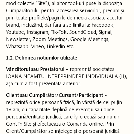
mod colectiv ”Site”), al altor tool-uri puse la dispoziția
Cumpărătorului pentru accesarea serviciilor, precum și
prin toate profilele/paginile de media asociate acestui
brand, incluzând, dar fără a se limita la: Facebook,
Youtube, Instagram, Tik-Tok, SoundCloud, Signal,
Newsletter, Zoom Meetings, Google Meetings,
Whatsapp, Vineo, Linkedin etc.
1.2. Definirea noțiunilor utilizate
Vânzătorul sau Prestatorul
– reprezintă societatea
IOANA NEAMTU INTREPRINDERE INDIVIDUALA (II),
aşa cum a fost prezentată anterior.
Client sau Cumpărător/Cursant/Participant
–
reprezintă orice persoană fizică, în vârstă de cel puțin
18 ani, cu capacitate deplină de exercițiu sau orice
persoană/entitate juridică, care își creează sau nu un
Cont în Site şi efectuează o Comandă online. Prin
Client/Cumpărător se înțelege și o persoană juridică