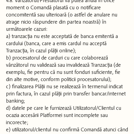
4.8. Vânzătorul/Prestatorul va putea anula în orice
moment o Comandă plasată cu o notificare
concomitentă sau ulterioară (o astfel de anulare nu
atrage nicio răspundere din partea noastră) în
următoarele cazuri:
a) tranzacția nu este acceptată de banca emitentă a
cardului (banca, care a emis cardul nu acceptă
Tranzacția, în cazul plății online);
b) procesatorul de carduri cu care colaborează
vânzătorul nu validează sau invalidează Tranzacția (de
exemplu, fie pentru că nu sunt fonduri suficiente, fie
din alte motive, conform politicii procesatorului);
c) finalizarea Plății nu se realizează în termenul indicat
prin factura, în cazul plății prin transfer bancar/internet
banking;
d) datele pe care le furnizează Utilizatorul/Clientul cu
ocazia accesării Platformei sunt incomplete sau
incorecte;
e) utilizatorul/clientul nu confirmă Comandă atunci când