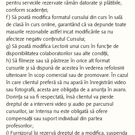
pentru serviciile rezervate rămân datorate și plătibile,
conform scadenței;
f) Să poată modifica formatul cursului din curs în sală
de clasă în curs online, garantând că va depunde toate
masurile rezonabile astfel incat modificările sa nu
afecteze negativ conținutul Cursului;
g) Să poată modifica Lectorii unui curs în funcție de
disponibilitatea colaboratorilor sau alte condiții,
h) Să filmeze sau să păstreze în orice alt format
cursurile și să dispună de acestea în vederea refolosirii
ulterioare în scop comercial sau de promovare. În cazul
în care clientul preferă să nu apară în înregistrări video
sau fotografii, acesta are obligația de a anunța în avans.
Dorința sa va fi respectată, însă clientul va pierde
dreptul de a interveni video și audio pe parcursul
cursurilor, iar Intensa nu este obligată să ofere
compensații sau suport individual din partea
profesorilor;
i) Furnizorul își rezervă dreptul de a modifica, suspenda