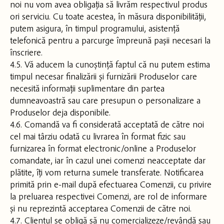
noi nu vom avea obligația să livrăm respectivul produs
ori serviciu. Cu toate acestea, în măsura disponibilității,
putem asigura, în timpul programului, asistență
telefonică pentru a parcurge împreună pașii necesari la
înscriere.
4.5. Vă aducem la cunoștință faptul că nu putem estima
timpul necesar finalizării și furnizării Produselor care
necesită informații suplimentare din partea
dumneavoastră sau care presupun o personalizare a
Produselor deja disponibile.
4.6. Comandă va fi considerată acceptată de către noi
cel mai târziu odată cu livrarea în format fizic sau
furnizarea în format electronic/online a Produselor
comandate, iar în cazul unei comenzi neacceptate dar
plătite, îți vom returna sumele transferate. Notificarea
primită prin e-mail după efectuarea Comenzii, cu privire
la preluarea respectivei Comenzi, are rol de informare
și nu reprezintă acceptarea Comenzii de către noi.
4.7. Clientul se obligă să nu comercializeze/revândă sau