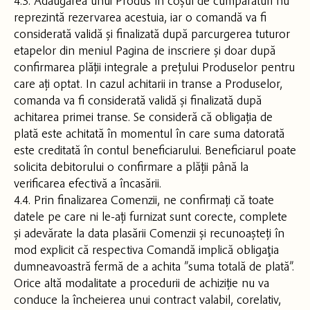
4.3. Adăugarea unui Produs în coșul de cumpărături nu
reprezintă rezervarea acestuia, iar o comandă va fi
considerată validă și finalizată după parcurgerea tuturor
etapelor din meniul Pagina de inscriere și doar după
confirmarea plății integrale a prețului Produselor pentru
care ați optat. In cazul achitarii in transe a Produselor,
comanda va fi considerată validă și finalizată după
achitarea primei transe. Se consideră că obligația de
plată este achitată în momentul în care suma datorată
este creditată în contul beneficiarului. Beneficiarul poate
solicita debitorului o confirmare a plății până la
verificarea efectivă a încasării.
4.4. Prin finalizarea Comenzii, ne confirmați că toate
datele pe care ni le-ați furnizat sunt corecte, complete
și adevărate la data plasării Comenzii și recunoașteți în
mod explicit că respectiva Comandă implică obligaţia
dumneavoastră fermă de a achita ”suma totală de plată”.
Orice altă modalitate a procedurii de achiziție nu va
conduce la încheierea unui contract valabil, corelativ,