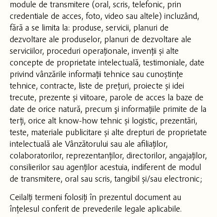
module de transmitere (oral, scris, telefonic, prin
credentiale de acces, foto, video sau altele) incluzând,
fără a se limita la: produse, servicii, planuri de
dezvoltare ale produselor, planuri de dezvoltare ale
serviciilor, proceduri operaționale, invenții și alte
concepte de proprietate intelectuală, testimoniale, date
privind vânzările informații tehnice sau cunoștințe
tehnice, contracte, liste de prețuri, proiecte și idei
trecute, prezente și viitoare, parole de acces la baze de
date de orice natură, precum şi informațiile primite de la
terți, orice alt know-how tehnic și logistic, prezentări,
teste, materiale publicitare și alte drepturi de proprietate
intelectuală ale Vânzătorului sau ale afiliaților,
colaboratorilor, reprezentanților, directorilor, angajaților,
consilierilor sau agenților acestuia, indiferent de modul
de transmitere, oral sau scris, tangibil și/sau electronic;
Ceilalți termeni folosiți în prezentul document au
înțelesul conferit de prevederile legale aplicabile.