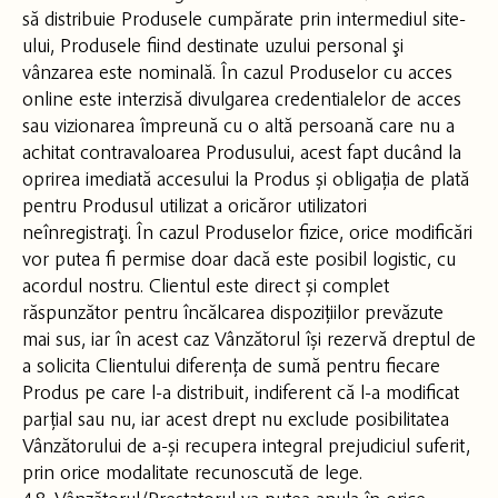
să distribuie Produsele cumpărate prin intermediul site-
ului, Produsele fiind destinate uzului personal şi
vânzarea este nominală. În cazul Produselor cu acces
online este interzisă divulgarea credentialelor de acces
sau vizionarea împreună cu o altă persoană care nu a
achitat contravaloarea Produsului, acest fapt ducând la
oprirea imediată accesului la Produs și obligația de plată
pentru Produsul utilizat a oricăror utilizatori
neînregistraţi. În cazul Produselor fizice, orice modificări
vor putea fi permise doar dacă este posibil logistic, cu
acordul nostru. Clientul este direct și complet
răspunzător pentru încălcarea dispozițiilor prevăzute
mai sus, iar în acest caz Vânzătorul își rezervă dreptul de
a solicita Clientului diferența de sumă pentru fiecare
Produs pe care l-a distribuit, indiferent că l-a modificat
parțial sau nu, iar acest drept nu exclude posibilitatea
Vânzătorului de a-și recupera integral prejudiciul suferit,
prin orice modalitate recunoscută de lege.