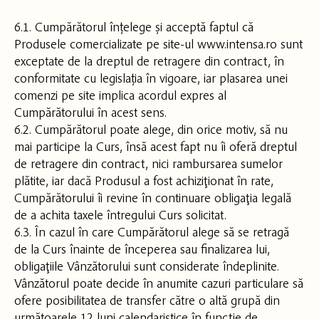
6.1. Cumpărătorul înțelege și acceptă faptul că
Produsele comercializate pe site-ul www.intensa.ro sunt
exceptate de la dreptul de retragere din contract, în
conformitate cu legislația în vigoare, iar plasarea unei
comenzi pe site implica acordul expres al
Cumpărătorului în acest sens.
6.2. Cumpărătorul poate alege, din orice motiv, să nu
mai participe la Curs, însă acest fapt nu îi oferă dreptul
de retragere din contract, nici rambursarea sumelor
plătite, iar dacă Produsul a fost achiziţionat în rate,
Cumpărătorului îi revine în continuare obligaţia legală
de a achita taxele întregului Curs solicitat.
6.3. În cazul în care Cumpărătorul alege să se retragă
de la Curs înainte de începerea sau finalizarea lui,
obligaţiile Vânzătorului sunt considerate îndeplinite.
Vânzătorul poate decide în anumite cazuri particulare să
ofere posibilitatea de transfer către o altă grupă din
următoarele 12 luni calendaristice în funcţie de