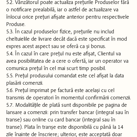
5.2. Vânzătorul poate actualiza prețurile Produselor fără
o notificare prealabilă, iar o astfel de actualizare va
înlocui orice prețuri afișate anterior pentru respectivele
Produse.
5.3. În cazul produselor fizice, prețurile nu includ
cheltuielile de livrare decât dacă este specificat în mod
expres acest aspect sau se oferă ca și bonus.
5.4. În cazul în care prețul nu este afișat, Clientul va
avea posibilitatea de a cere o ofertă, iar un operator va
comunica prețul în cel mai scurt timp posibil.
5.5. Prețul produsului comandat este cel afișat la data
plasării comenzii.
5.6. Prețul imprimat pe factură este același cu cel
transmis de operatori în momentul confirmării comenzii.
5.7. Modalitățile de plată sunt disponibile pe pagina de
lansare a comenzii: prin transfer bancar (integral sau în
transe) sau online cu card bancar (integral sau în
transe). Plata în tranșe este disponibilă cu până la 14
zile înainte de înscriere; ulterior, este acceptată doar