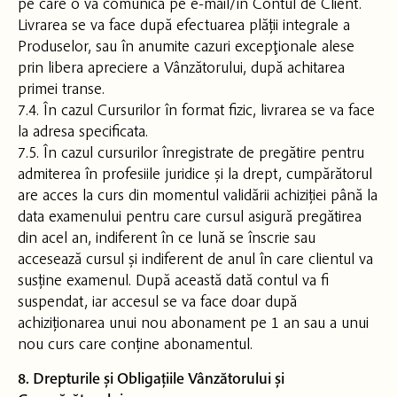
pe care o va comunica pe e-mail/în Contul de Client.
Livrarea se va face după efectuarea plății integrale a
Produselor, sau în anumite cazuri excepţionale alese
prin libera apreciere a Vânzătorului, după achitarea
primei transe.
7.4. În cazul Cursurilor în format fizic, livrarea se va face
la adresa specificata.
7.5. În cazul cursurilor înregistrate de pregătire pentru
admiterea în profesiile juridice și la drept, cumpărătorul
are acces la curs din momentul validării achiziției până la
data examenului pentru care cursul asigură pregătirea
din acel an, indiferent în ce lună se înscrie sau
accesează cursul și indiferent de anul în care clientul va
susține examenul. După această dată contul va fi
suspendat, iar accesul se va face doar după
achiziționarea unui nou abonament pe 1 an sau a unui
nou curs care conține abonamentul.
8. Drepturile și Obligațiile Vânzătorului și