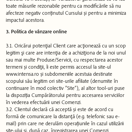
toate măsurile rezonabile pentru ca modificările să nu
afecteze negativ conținutul Cursului și pentru a minimiza
impactul acestora.
3. Politica de vânzare online
3.1. Oricărui potenţial Client care acţionează cu un scop
legitim şi care are intenţia de a achiziţiona de la noi unul
sau mai multe Produse/Servicii, cu respectarea acestor
termeni și condiţii, îi este permis accesul la site-ul
www.intensa.ro și subdomeniile acestuia destinate
scopului său legitim ori site-urile afiliate (denumite în
continuare în mod colectiv ”Site”), al altor tool-uri puse
la dispoziția Cumpărătorului pentru accesarea serviciilor
în vederea efectuării unei Comenzi.
3.2. Clientul declară că acceptă și este de acord cu
formă de comunicare la distanţă (e.g. telefonic sau e-
mail) prin care ne derulăm operațiunile în cazul utilizării
site-ului şi, după caz, înregistrarea unei Comenzi.