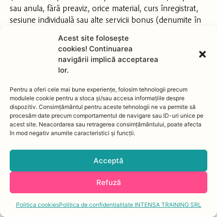
sau anula, fără preaviz, orice material, curs înregistrat,
sesiune individuală sau alte servicii bonus (denumite în
continuare „Servicii Bonus”) oferite Clientului. Aceste
Acest site foloseşte
Servicii Bonus nu sunt obligatorii și sunt disponibile doar
cookies! Continuarea
în limita stocului sau a disponibilității, chiar dacă
navigării implică acceptarea
informațiile prezentate pe site sugerează altfel. Clientul
lor.
înțelege și acceptă că Furnizorul nu poate fi tras la
răspundere pentru eventualele daune sau pierderi
Pentru a oferi cele mai bune experiențe, folosim tehnologii precum
modulele cookie pentru a stoca și/sau accesa informațiile despre
cauzate de modificarea sau anularea acestor Servicii
dispozitiv. Consimțământul pentru aceste tehnologii ne va permite să
Bonus.
procesăm date precum comportamentul de navigare sau ID-uri unice pe
j) Să nu fie responsabil pentru acțiunile întreprinse de
acest site. Neacordarea sau retragerea consimțământului, poate afecta
în mod negativ anumite caracteristici și funcții.
participanți în afara orelor de curs;
8.3. Obligațiile Cumpărătorului
Acceptă
a) Să utilizeze site-ul numai cu respectarea principiilor
bunei-credințe, exclusiv pentru informare și pentru
Refuză
furnizarea serviciilor, inclusiv să respecte cu strictețe
drepturile de autor;
Politica cookies
Politica de confidentialitate INTENSA TRAINING SRL
b) Să accepte și să respecte termenii și condițiile