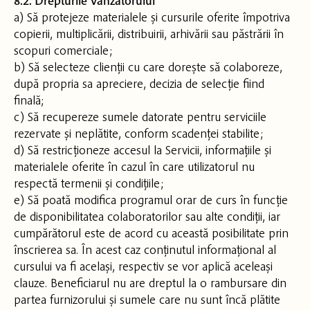
8.2. Drepturile Vânzătorului
a) Să protejeze materialele și cursurile oferite împotriva
copierii, multiplicării, distribuirii, arhivării sau păstrării în
scopuri comerciale;
b) Să selecteze clienții cu care dorește să colaboreze,
după propria sa apreciere, decizia de selecție fiind
finală;
c) Să recupereze sumele datorate pentru serviciile
rezervate și neplătite, conform scadenței stabilite;
d) Să restricționeze accesul la Servicii, informațiile și
materialele oferite în cazul în care utilizatorul nu
respectă termenii și condițiile;
e) Să poată modifica programul orar de curs în funcție
de disponibilitatea colaboratorilor sau alte condiții, iar
cumpărătorul este de acord cu această posibilitate prin
înscrierea sa. În acest caz conținutul informațional al
cursului va fi același, respectiv se vor aplică aceleași
clauze. Beneficiarul nu are dreptul la o rambursare din
partea furnizorului și sumele care nu sunt încă plătite