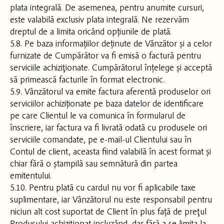
plata integrală. De asemenea, pentru anumite cursuri,
este valabilă exclusiv plata integrală. Ne rezervăm
dreptul de a limita oricând opțiunile de plată.
5.8. Pe baza informațiilor deținute de Vânzător și a celor
furnizate de Cumpărător va fi emisă o factură pentru
serviciile achiziţionate. Cumpărătorul înțelege și acceptă
să primească facturile în format electronic.
5.9. Vânzătorul va emite factura aferentă produselor ori
serviciilor achiziționate pe baza datelor de identificare
pe care Clientul le va comunica în formularul de
înscriere, iar factura va fi livrată odată cu produsele ori
serviciile comandate, pe e-mail-ul Clientului sau în
Contul de client, aceasta fiind valabilă în acest format și
chiar fără o ștampilă sau semnătură din partea
emitentului.
5.10. Pentru plată cu cardul nu vor fi aplicabile taxe
suplimentare, iar Vânzătorul nu este responsabil pentru
niciun alt cost suportat de Client în plus față de preţul
Produsului achiziţionat incluzând, dar fără a se limita la,