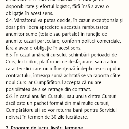
disponibilitate şi efortul logistic, fără însă a avea o
obligaţie în acest sens.
6.4. Vânzătorul va putea decide, în cazuri excepționale și
doar prin libera apreciere a acestuia rambursarea
anumitor sume (totale sau parțiale) în funcție de
anumite cazuri particulare, conform politicii comerciale,
fără a avea o obligaţie în acest sens.
6.5. În cazul amânării cursului, schimbării perioadei de
Curs, lectorilor, platformei de desfăşurare, sau a altor
caracteristici care nu influenţează îndeplinirea scopului
contractului, întreaga sumă achitată se va raporta către
noul Curs iar Cumpărătorul accepta că nu are
posibilitatea de a se retrage din contract.
6.6. În cazul anulării Cursului, sau unuia dintre Cursuri
dacă este un pachet format din mai multe cursuri,
Cumpărătorului i se vor returna banii pentru Serviciul
nelivrat în termen de 30 zile lucrătoare.
7. Program de lucru, livrări, termene