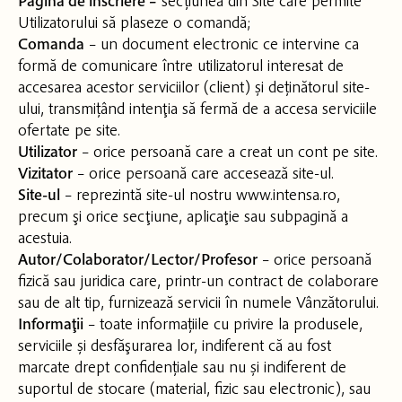
Pagina de înscriere –
secțiunea din Site care permite
Utilizatorului să plaseze o comandă;
Comanda
– un document electronic ce intervine ca
formă de comunicare între utilizatorul interesat de
accesarea acestor serviciilor (client) și deținătorul site-
ului, transmițând intenţia să fermă de a accesa serviciile
ofertate pe site.
Utilizator
– orice persoană care a creat un cont pe site.
Vizitator
– orice persoană care accesează site-ul.
Site-ul
– reprezintă site-ul nostru www.intensa.ro,
precum şi orice secţiune, aplicaţie sau subpagină a
acestuia.
Autor/Colaborator/Lector/Profesor
– orice persoană
fizică sau juridica care, printr-un contract de colaborare
sau de alt tip, furnizează servicii în numele Vânzătorului.
Informaţii
– toate informațiile cu privire la produsele,
serviciile și desfăşurarea lor, indiferent că au fost
marcate drept confidențiale sau nu și indiferent de
suportul de stocare (material, fizic sau electronic), sau