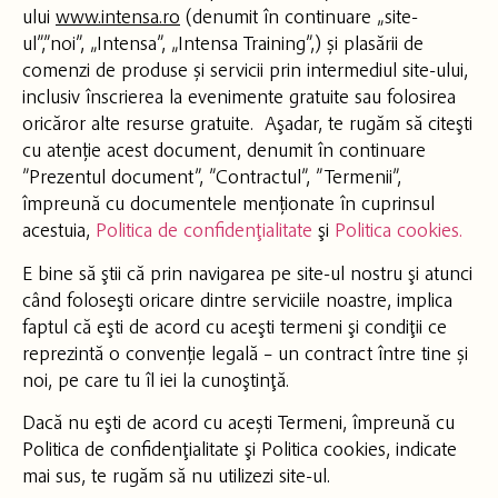
ului
www.intensa.ro
(denumit în continuare „site-
ul”,”noi”, „Intensa”, „Intensa Training”,) și plasării de
comenzi de produse și servicii prin intermediul site-ului,
inclusiv înscrierea la evenimente gratuite sau folosirea
oricăror alte resurse gratuite. Aşadar, te rugăm să citeşti
cu atenție acest document, denumit în continuare
”Prezentul document”, ”Contractul”, ”Termenii”,
împreună cu documentele menționate în cuprinsul
acestuia,
Politica de confidenţialitate
şi
Politica cookies.
E bine să ştii că prin navigarea pe site-ul nostru şi atunci
când foloseşti oricare dintre serviciile noastre, implica
faptul că eşti de acord cu aceşti termeni şi condiţii ce
reprezintă o convenție legală – un contract între tine și
noi, pe care tu îl iei la cunoştinţă.
Dacă nu eşti de acord cu acești Termeni, împreună cu
Politica de confidenţialitate şi Politica cookies, indicate
mai sus, te rugăm să nu utilizezi site-ul.