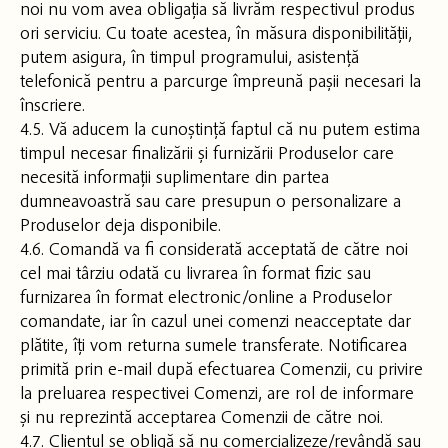
noi nu vom avea obligația să livrăm respectivul produs
ori serviciu. Cu toate acestea, în măsura disponibilității,
putem asigura, în timpul programului, asistență
telefonică pentru a parcurge împreună pașii necesari la
înscriere.
4.5. Vă aducem la cunoștință faptul că nu putem estima
timpul necesar finalizării și furnizării Produselor care
necesită informații suplimentare din partea
dumneavoastră sau care presupun o personalizare a
Produselor deja disponibile.
4.6. Comandă va fi considerată acceptată de către noi
cel mai târziu odată cu livrarea în format fizic sau
furnizarea în format electronic/online a Produselor
comandate, iar în cazul unei comenzi neacceptate dar
plătite, îți vom returna sumele transferate. Notificarea
primită prin e-mail după efectuarea Comenzii, cu privire
la preluarea respectivei Comenzi, are rol de informare
și nu reprezintă acceptarea Comenzii de către noi.
4.7. Clientul se obligă să nu comercializeze/revândă sau