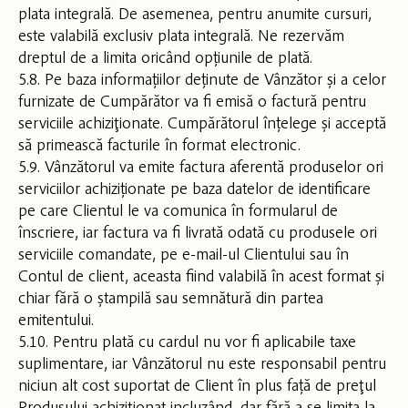
plata integrală. De asemenea, pentru anumite cursuri,
este valabilă exclusiv plata integrală. Ne rezervăm
dreptul de a limita oricând opțiunile de plată.
5.8. Pe baza informațiilor deținute de Vânzător și a celor
furnizate de Cumpărător va fi emisă o factură pentru
serviciile achiziţionate. Cumpărătorul înțelege și acceptă
să primească facturile în format electronic.
5.9. Vânzătorul va emite factura aferentă produselor ori
serviciilor achiziționate pe baza datelor de identificare
pe care Clientul le va comunica în formularul de
înscriere, iar factura va fi livrată odată cu produsele ori
serviciile comandate, pe e-mail-ul Clientului sau în
Contul de client, aceasta fiind valabilă în acest format și
chiar fără o ștampilă sau semnătură din partea
emitentului.
5.10. Pentru plată cu cardul nu vor fi aplicabile taxe
suplimentare, iar Vânzătorul nu este responsabil pentru
niciun alt cost suportat de Client în plus față de preţul
Produsului achiziţionat incluzând, dar fără a se limita la,