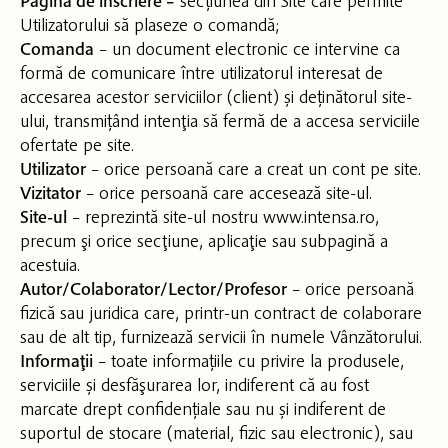
Pagina de înscriere –
secțiunea din Site care permite
Utilizatorului să plaseze o comandă;
Comanda
– un document electronic ce intervine ca
formă de comunicare între utilizatorul interesat de
accesarea acestor serviciilor (client) și deținătorul site-
ului, transmițând intenţia să fermă de a accesa serviciile
ofertate pe site.
Utilizator
– orice persoană care a creat un cont pe site.
Vizitator
– orice persoană care accesează site-ul.
Site-ul
– reprezintă site-ul nostru www.intensa.ro,
precum şi orice secţiune, aplicaţie sau subpagină a
acestuia.
Autor/Colaborator/Lector/Profesor
– orice persoană
fizică sau juridica care, printr-un contract de colaborare
sau de alt tip, furnizează servicii în numele Vânzătorului.
Informaţii
– toate informațiile cu privire la produsele,
serviciile și desfăşurarea lor, indiferent că au fost
marcate drept confidențiale sau nu și indiferent de
suportul de stocare (material, fizic sau electronic), sau