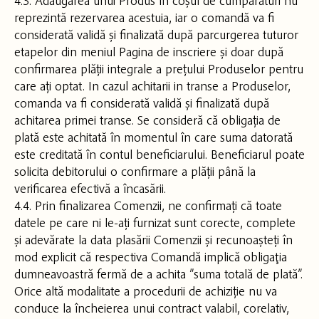
4.3. Adăugarea unui Produs în coșul de cumpărături nu
reprezintă rezervarea acestuia, iar o comandă va fi
considerată validă și finalizată după parcurgerea tuturor
etapelor din meniul Pagina de inscriere și doar după
confirmarea plății integrale a prețului Produselor pentru
care ați optat. In cazul achitarii in transe a Produselor,
comanda va fi considerată validă și finalizată după
achitarea primei transe. Se consideră că obligația de
plată este achitată în momentul în care suma datorată
este creditată în contul beneficiarului. Beneficiarul poate
solicita debitorului o confirmare a plății până la
verificarea efectivă a încasării.
4.4. Prin finalizarea Comenzii, ne confirmați că toate
datele pe care ni le-ați furnizat sunt corecte, complete
și adevărate la data plasării Comenzii și recunoașteți în
mod explicit că respectiva Comandă implică obligaţia
dumneavoastră fermă de a achita ”suma totală de plată”.
Orice altă modalitate a procedurii de achiziție nu va
conduce la încheierea unui contract valabil, corelativ,