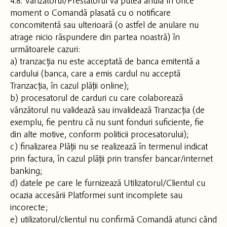
4.8. Vânzătorul/Prestatorul va putea anula în orice
moment o Comandă plasată cu o notificare
concomitentă sau ulterioară (o astfel de anulare nu
atrage nicio răspundere din partea noastră) în
următoarele cazuri:
a) tranzacția nu este acceptată de banca emitentă a
cardului (banca, care a emis cardul nu acceptă
Tranzacția, în cazul plății online);
b) procesatorul de carduri cu care colaborează
vânzătorul nu validează sau invalidează Tranzacția (de
exemplu, fie pentru că nu sunt fonduri suficiente, fie
din alte motive, conform politicii procesatorului);
c) finalizarea Plății nu se realizează în termenul indicat
prin factura, în cazul plății prin transfer bancar/internet
banking;
d) datele pe care le furnizează Utilizatorul/Clientul cu
ocazia accesării Platformei sunt incomplete sau
incorecte;
e) utilizatorul/clientul nu confirmă Comandă atunci când