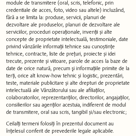
module de transmitere (oral, scris, telefonic, prin
credentiale de acces, foto, video sau altele) incluzând,
fără a se limita la: produse, servicii, planuri de
dezvoltare ale produselor, planuri de dezvoltare ale
serviciilor, proceduri operaționale, invenții și alte
concepte de proprietate intelectuală, testimoniale, date
privind vânzările informații tehnice sau cunoștințe
tehnice, contracte, liste de prețuri, proiecte și idei
trecute, prezente și viitoare, parole de acces la baze de
date de orice natură, precum şi informațiile primite de la
terți, orice alt know-how tehnic și logistic, prezentări,
teste, materiale publicitare și alte drepturi de proprietate
intelectuală ale Vânzătorului sau ale afiliaților,
colaboratorilor, reprezentanților, directorilor, angajaților,
consilierilor sau agenților acestuia, indiferent de modul
de transmitere, oral sau scris, tangibil și/sau electronic;
Ceilalți termeni folosiți în prezentul document au
înțelesul conferit de prevederile legale aplicabile.