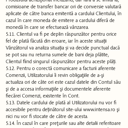
comisioane de transfer bancar ori de conversie valutară
aplicate de către banca emitentă a cardului Clientului, în
cazul în care moneda de emitere a cardului diferă de
monedă în care se efectuează vânzarea.
5.11. Clientul va fi pe deplin răspunzător pentru orice
fel de plată făcută din eroare, iar în aceste situații
Vânzătorul va analiza situația și va decide punctual dacă
se pot sau nu returna sumele de bani deja plătite,
Clientul fiind singurul răspunzător pentru aceste plăți.
5.12. Pentru o corectă comunicare a facturii aferente
Comenzii, Utilizatorului îi revin obligaţiile de a-şi
actualiza ori de câte ori este cazul datele din Contul său
şi de a accesa informaţiile şi documentele aferente
fiecărei Comenzi, existente în Cont.
5.13. Datele cardului de plată al Utilizatorului nu vor fi
accesibile pentru deținătorul site-ului www.intensa.ro şi
nici nu vor fi stocate de către de acesta.
5.14. În cazul în care preţurile sau alte detalii referitoare