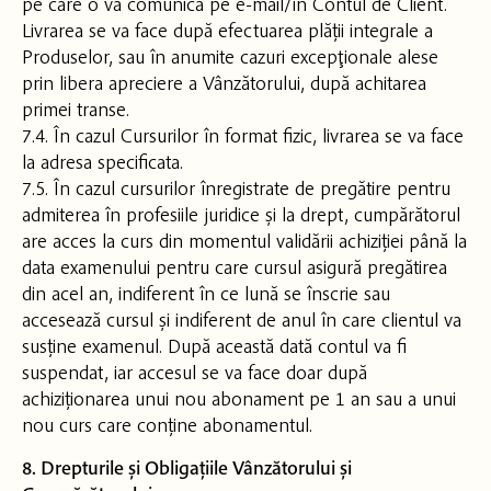
pe care o va comunica pe e-mail/în Contul de Client.
Livrarea se va face după efectuarea plății integrale a
Produselor, sau în anumite cazuri excepţionale alese
prin libera apreciere a Vânzătorului, după achitarea
primei transe.
7.4. În cazul Cursurilor în format fizic, livrarea se va face
la adresa specificata.
7.5. În cazul cursurilor înregistrate de pregătire pentru
admiterea în profesiile juridice și la drept, cumpărătorul
are acces la curs din momentul validării achiziției până la
data examenului pentru care cursul asigură pregătirea
din acel an, indiferent în ce lună se înscrie sau
accesează cursul și indiferent de anul în care clientul va
susține examenul. După această dată contul va fi
suspendat, iar accesul se va face doar după
achiziționarea unui nou abonament pe 1 an sau a unui
nou curs care conține abonamentul.
8. Drepturile și Obligațiile Vânzătorului și