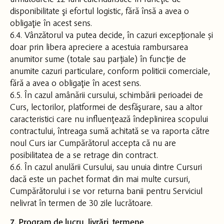
disponibilitate şi efortul logistic, fără însă a avea o
obligaţie în acest sens.
6.4. Vânzătorul va putea decide, în cazuri excepționale și
doar prin libera apreciere a acestuia rambursarea
anumitor sume (totale sau parțiale) în funcție de
anumite cazuri particulare, conform politicii comerciale,
fără a avea o obligaţie în acest sens.
6.5. În cazul amânării cursului, schimbării perioadei de
Curs, lectorilor, platformei de desfăşurare, sau a altor
caracteristici care nu influenţează îndeplinirea scopului
contractului, întreaga sumă achitată se va raporta către
noul Curs iar Cumpărătorul accepta că nu are
posibilitatea de a se retrage din contract.
6.6. În cazul anulării Cursului, sau unuia dintre Cursuri
dacă este un pachet format din mai multe cursuri,
Cumpărătorului i se vor returna banii pentru Serviciul
nelivrat în termen de 30 zile lucrătoare.
7. Program de lucru, livrări, termene