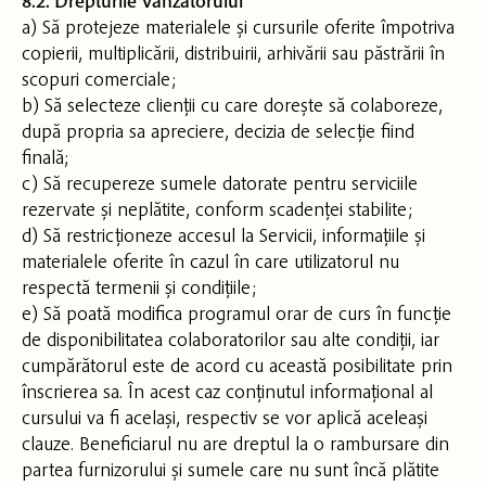
8.2. Drepturile Vânzătorului
a) Să protejeze materialele și cursurile oferite împotriva
copierii, multiplicării, distribuirii, arhivării sau păstrării în
scopuri comerciale;
b) Să selecteze clienții cu care dorește să colaboreze,
după propria sa apreciere, decizia de selecție fiind
finală;
c) Să recupereze sumele datorate pentru serviciile
rezervate și neplătite, conform scadenței stabilite;
d) Să restricționeze accesul la Servicii, informațiile și
materialele oferite în cazul în care utilizatorul nu
respectă termenii și condițiile;
e) Să poată modifica programul orar de curs în funcție
de disponibilitatea colaboratorilor sau alte condiții, iar
cumpărătorul este de acord cu această posibilitate prin
înscrierea sa. În acest caz conținutul informațional al
cursului va fi același, respectiv se vor aplică aceleași
clauze. Beneficiarul nu are dreptul la o rambursare din
partea furnizorului și sumele care nu sunt încă plătite