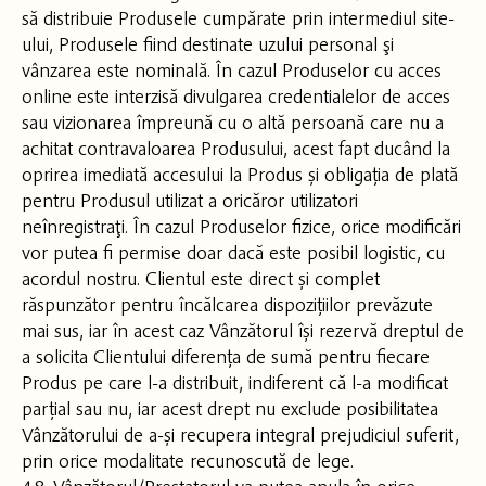
să distribuie Produsele cumpărate prin intermediul site-
ului, Produsele fiind destinate uzului personal şi
vânzarea este nominală. În cazul Produselor cu acces
online este interzisă divulgarea credentialelor de acces
sau vizionarea împreună cu o altă persoană care nu a
achitat contravaloarea Produsului, acest fapt ducând la
oprirea imediată accesului la Produs și obligația de plată
pentru Produsul utilizat a oricăror utilizatori
neînregistraţi. În cazul Produselor fizice, orice modificări
vor putea fi permise doar dacă este posibil logistic, cu
acordul nostru. Clientul este direct și complet
răspunzător pentru încălcarea dispozițiilor prevăzute
mai sus, iar în acest caz Vânzătorul își rezervă dreptul de
a solicita Clientului diferența de sumă pentru fiecare
Produs pe care l-a distribuit, indiferent că l-a modificat
parțial sau nu, iar acest drept nu exclude posibilitatea
Vânzătorului de a-și recupera integral prejudiciul suferit,
prin orice modalitate recunoscută de lege.