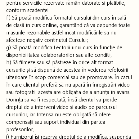
pentru serviciile rezervate rămân datorate și plătibile,
conform scadenței;
f) Să poată modifica formatul cursului din curs în sală
de clasă în curs online, garantând că va depunde toate
masurile rezonabile astfel incat modificările sa nu
afecteze negativ conținutul Cursului;
g) Să poată modifica Lectorii unui curs în funcție de
disponibilitatea colaboratorilor sau alte condiții,
h) Să filmeze sau să păstreze în orice alt format
cursurile și să dispună de acestea în vederea refolosirii
ulterioare în scop comercial sau de promovare. În cazul
în care clientul preferă să nu apară în înregistrări video
sau fotografii, acesta are obligația de a anunța în avans.
Dorința sa va fi respectată, însă clientul va pierde
dreptul de a interveni video și audio pe parcursul
cursurilor, iar Intensa nu este obligată să ofere
compensații sau suport individual din partea
profesorilor;
i) Furnizorul își rezervă dreptul de a modifica, suspenda