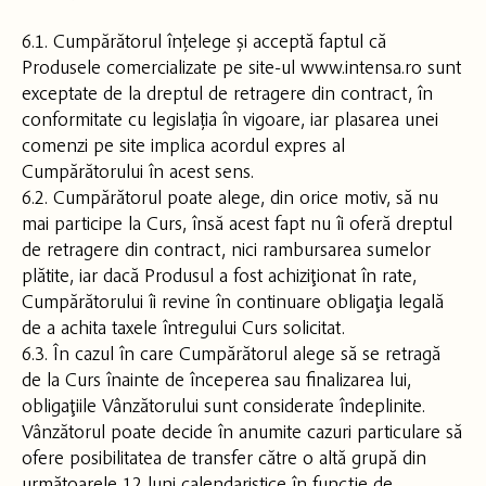
6.1. Cumpărătorul înțelege și acceptă faptul că
Produsele comercializate pe site-ul www.intensa.ro sunt
exceptate de la dreptul de retragere din contract, în
conformitate cu legislația în vigoare, iar plasarea unei
comenzi pe site implica acordul expres al
Cumpărătorului în acest sens.
6.2. Cumpărătorul poate alege, din orice motiv, să nu
mai participe la Curs, însă acest fapt nu îi oferă dreptul
de retragere din contract, nici rambursarea sumelor
plătite, iar dacă Produsul a fost achiziţionat în rate,
Cumpărătorului îi revine în continuare obligaţia legală
de a achita taxele întregului Curs solicitat.
6.3. În cazul în care Cumpărătorul alege să se retragă
de la Curs înainte de începerea sau finalizarea lui,
obligaţiile Vânzătorului sunt considerate îndeplinite.
Vânzătorul poate decide în anumite cazuri particulare să
ofere posibilitatea de transfer către o altă grupă din
următoarele 12 luni calendaristice în funcţie de