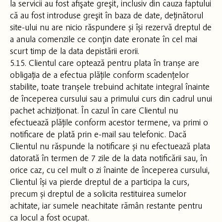
la servicii au fost afişate greşit, inclusiv din cauza faptului
că au fost introduse greşit în baza de date, deținătorul
site-ului nu are nicio răspundere și își rezervă dreptul de
a anula comenzile ce conţin date eronate în cel mai
scurt timp de la data depistării erorii.
5.15. Clientul care optează pentru plata în tranșe are
obligația de a efectua plățile conform scadențelor
stabilite, toate tranșele trebuind achitate integral înainte
de începerea cursului sau a primului curs din cadrul unui
pachet achiziționat. În cazul în care Clientul nu
efectuează plățile conform acestor termene, va primi o
notificare de plată prin e-mail sau telefonic. Dacă
Clientul nu răspunde la notificare și nu efectuează plata
datorată în termen de 7 zile de la data notificării sau, în
orice caz, cu cel mult o zi înainte de începerea cursului,
Clientul își va pierde dreptul de a participa la curs,
precum și dreptul de a solicita restituirea sumelor
achitate, iar sumele neachitate rămân restante pentru
ca locul a fost ocupat.