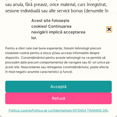
sau anula, fără preaviz, orice material, curs înregistrat,
sesiune individuală sau alte servicii bonus (denumite în
continuare „Servicii Bonus”) oferite Clientului. Aceste
Acest site foloseşte
Servicii Bonus nu sunt obligatorii și sunt disponibile doar
cookies! Continuarea
în limita stocului sau a disponibilității, chiar dacă
navigării implică acceptarea
informațiile prezentate pe site sugerează altfel. Clientul
lor.
înțelege și acceptă că Furnizorul nu poate fi tras la
răspundere pentru eventualele daune sau pierderi
Pentru a oferi cele mai bune experiențe, folosim tehnologii precum
modulele cookie pentru a stoca și/sau accesa informațiile despre
cauzate de modificarea sau anularea acestor Servicii
dispozitiv. Consimțământul pentru aceste tehnologii ne va permite să
Bonus.
procesăm date precum comportamentul de navigare sau ID-uri unice pe
j) Să nu fie responsabil pentru acțiunile întreprinse de
acest site. Neacordarea sau retragerea consimțământului, poate afecta
în mod negativ anumite caracteristici și funcții.
participanți în afara orelor de curs;
8.3. Obligațiile Cumpărătorului
Acceptă
a) Să utilizeze site-ul numai cu respectarea principiilor
bunei-credințe, exclusiv pentru informare și pentru
Refuză
furnizarea serviciilor, inclusiv să respecte cu strictețe
drepturile de autor;
Politica cookies
Politica de confidentialitate INTENSA TRAINING SRL
b) Să accepte și să respecte termenii și condițiile