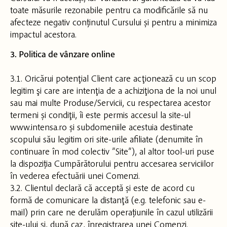
toate măsurile rezonabile pentru ca modificările să nu
afecteze negativ conținutul Cursului și pentru a minimiza
impactul acestora.
3. Politica de vânzare online
3.1. Oricărui potenţial Client care acţionează cu un scop
legitim şi care are intenţia de a achiziţiona de la noi unul
sau mai multe Produse/Servicii, cu respectarea acestor
termeni și condiţii, îi este permis accesul la site-ul
www.intensa.ro și subdomeniile acestuia destinate
scopului său legitim ori site-urile afiliate (denumite în
continuare în mod colectiv ”Site”), al altor tool-uri puse
la dispoziția Cumpărătorului pentru accesarea serviciilor
în vederea efectuării unei Comenzi.
3.2. Clientul declară că acceptă și este de acord cu
formă de comunicare la distanţă (e.g. telefonic sau e-
mail) prin care ne derulăm operațiunile în cazul utilizării
site-ului şi, după caz, înregistrarea unei Comenzi.