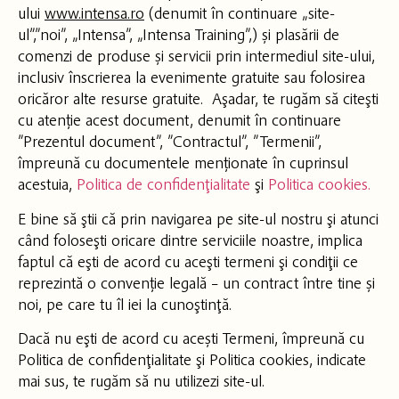
ului
www.intensa.ro
(denumit în continuare „site-
ul”,”noi”, „Intensa”, „Intensa Training”,) și plasării de
comenzi de produse și servicii prin intermediul site-ului,
inclusiv înscrierea la evenimente gratuite sau folosirea
oricăror alte resurse gratuite. Aşadar, te rugăm să citeşti
cu atenție acest document, denumit în continuare
”Prezentul document”, ”Contractul”, ”Termenii”,
împreună cu documentele menționate în cuprinsul
acestuia,
Politica de confidenţialitate
şi
Politica cookies.
E bine să ştii că prin navigarea pe site-ul nostru şi atunci
când foloseşti oricare dintre serviciile noastre, implica
faptul că eşti de acord cu aceşti termeni şi condiţii ce
reprezintă o convenție legală – un contract între tine și
noi, pe care tu îl iei la cunoştinţă.
Dacă nu eşti de acord cu acești Termeni, împreună cu
Politica de confidenţialitate şi Politica cookies, indicate
mai sus, te rugăm să nu utilizezi site-ul.