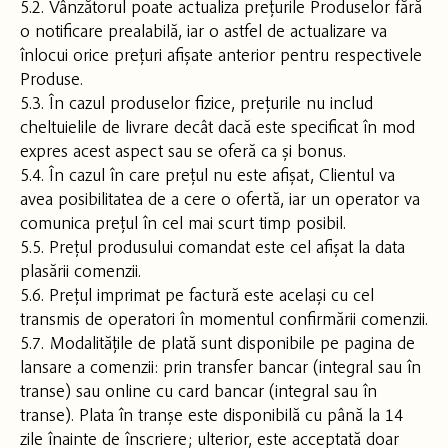
5.2. Vânzătorul poate actualiza prețurile Produselor fără
o notificare prealabilă, iar o astfel de actualizare va
înlocui orice prețuri afișate anterior pentru respectivele
Produse.
5.3. În cazul produselor fizice, prețurile nu includ
cheltuielile de livrare decât dacă este specificat în mod
expres acest aspect sau se oferă ca și bonus.
5.4. În cazul în care prețul nu este afișat, Clientul va
avea posibilitatea de a cere o ofertă, iar un operator va
comunica prețul în cel mai scurt timp posibil.
5.5. Prețul produsului comandat este cel afișat la data
plasării comenzii.
5.6. Prețul imprimat pe factură este același cu cel
transmis de operatori în momentul confirmării comenzii.
5.7. Modalitățile de plată sunt disponibile pe pagina de
lansare a comenzii: prin transfer bancar (integral sau în
transe) sau online cu card bancar (integral sau în
transe). Plata în tranșe este disponibilă cu până la 14
zile înainte de înscriere; ulterior, este acceptată doar